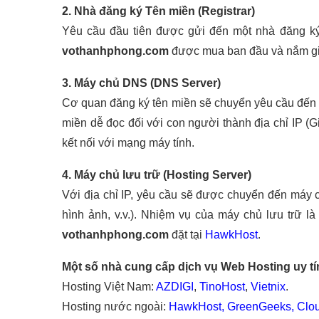
2. Nhà đăng ký Tên miền (Registrar)
Yêu cầu đầu tiên được gửi đến một nhà đăng ký t
vothanhphong.com
được mua ban đầu và nắm giữ
3. Máy chủ DNS (DNS Server)
Cơ quan đăng ký tên miền sẽ chuyển yêu cầu đến m
miền dễ đọc đối với con người thành địa chỉ IP (G
kết nối với mạng máy tính.
4. Máy chủ lưu trữ (Hosting Server)
Với địa chỉ IP, yêu cầu sẽ được chuyển đến máy ch
hình ảnh, v.v.). Nhiệm vụ của máy chủ lưu trữ l
vothanhphong.com
đặt tại
HawkHost
.
Một số nhà cung cấp dịch vụ Web Hosting uy tí
Hosting Việt Nam:
AZDIGI
,
TinoHost
,
Vietnix
.
Hosting nước ngoài:
HawkHost
,
GreenGeeks
,
Clo