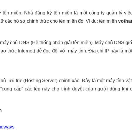
ên miền. Nhà đăng ký tên miền là một công ty quản lý việc 
 các hồ sơ chính thức cho tên miền đó. Ví dụ: tên miền
votha
áy chủ DNS (Hệ thống phân giải tên miền). Máy chủ DNS giống
iao thức Internet) dễ đọc đối với máy tính. Địa chỉ IP này là m
ủ lưu trữ (Hosting Server) chính xác. Đây là một máy tính vậ
à “cung cấp” các tệp này cho trình duyệt của người dùng khi 
n
udways
.