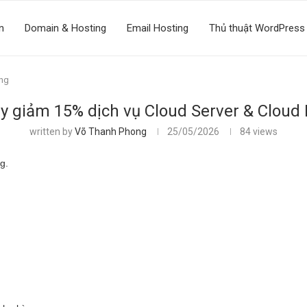
n
Domain & Hosting
Email Hosting
Thủ thuật WordPress
ing
y giảm 15% dịch vụ Cloud Server & Cloud
written by
Võ Thanh Phong
25/05/2026
84
views
g.